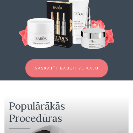
APSKATĪT BABOR VEIKALU
Populārākās
Procedūras