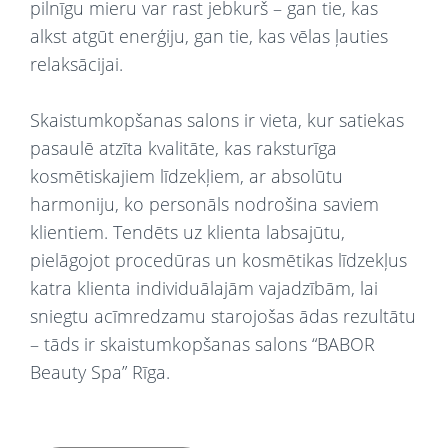
pilnīgu mieru var rast jebkurš – gan tie, kas
alkst atgūt enerģiju, gan tie, kas vēlas ļauties
relaksācijai.
Skaistumkopšanas salons ir vieta, kur satiekas
pasaulē atzīta kvalitāte, kas raksturīga
kosmētiskajiem līdzekļiem, ar absolūtu
harmoniju, ko personāls nodrošina saviem
klientiem. Tendēts uz klienta labsajūtu,
pielāgojot procedūras un kosmētikas līdzekļus
katra klienta individuālajām vajadzībām, lai
sniegtu acīmredzamu starojošas ādas rezultātu
– tāds ir skaistumkopšanas salons “BABOR
Beauty Spa” Rīga.