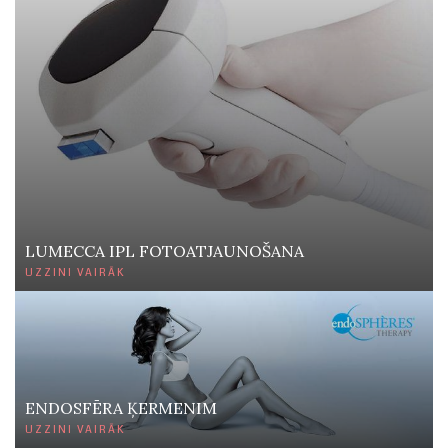
LUMECCA IPL FOTOATJAUNOŠANA
UZZINI VAIRĀK
ENDOSFĒRA ĶERMENIM
UZZINI VAIRĀK