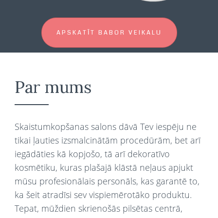
APSKATĪT BABOR VEIKALU
Par mums
Skaistumkopšanas salons dāvā Tev iespēju ne
tikai ļauties izsmalcinātām procedūrām, bet arī
iegādāties kā kopjošo, tā arī dekoratīvo
kosmētiku, kuras plašajā klāstā neļaus apjukt
mūsu profesionālais personāls, kas garantē to,
ka šeit atradīsi sev vispiemērotāko produktu.
Tepat, mūždien skrienošās pilsētas centrā,