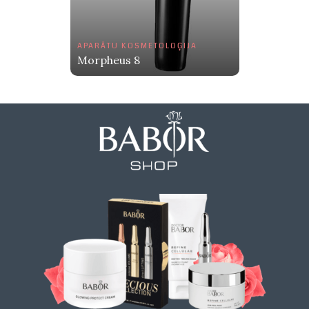
APARĀTU KOSMETOLOĢIJA
Morpheus 8