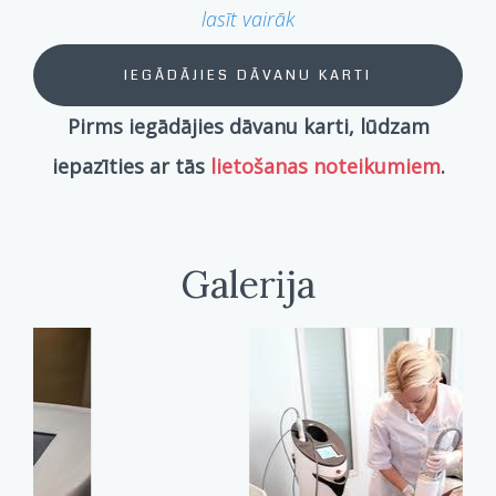
lasīt vairāk
IEGĀDĀJIES DĀVANU KARTI
Pirms iegādājies dāvanu karti, lūdzam
iepazīties ar tās
lietošanas noteikumiem
.
Galerija