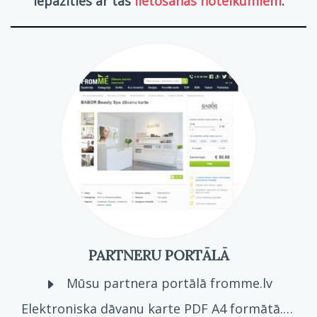
iepazīties ar tās
lietošanas noteikumiem
.
PARTNERU PORTĀLĀ
Mūsu partnera portālā fromme.lv
Elektroniska dāvanu karte PDF A4 formātā. Ja vēlies ātri un ērti nosūtīt dāvanu karti, izmantojot e-pastu, gaviļnieks dāvanu karti saņems PDF formātā savā e-pastā. E-pasta nosaukums būs "Jums ir pienākusi dāvanu karte no FromMe.lv". Pirkšanas procesā jums ir iespēja dāvanu nosūtīt sev, tādā veidā varēsiet dāvanu izprintēt un pasniegt papīra formātā, ielikt smukā aploksnē vai kādā citādā veidā noformēt. Dāvanas saņēmējam elektroniskā dāvanu karte nav obligāti jāizdrukā - to var izmantot uzrādot savā telefonā