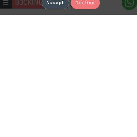
BOOKING
Accept
Decline
+371 22333131
Kosmetologs ir skaistuma procedūru
speciālists, kam mēs uzticam sevi, līdz
ar to mēs sagaidām profesionālu
attieksmi un kvalitatīvu pakalpojumu.
Mūsu zinošais, profesionālais un
sirsnīgais kolektīvs gaida ciemos tieši
Jūs. Izvērtējot Jūsu ādas tipu, mūsu
kosmetologs ieteiks Jums