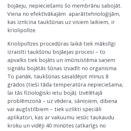
bojāeju, nepieciešams šo membrānu sabojāt.
Viena no efektīvākajām aparāttehnoloģijām,
kas iznīcina taukšūnas uz visiem laikiem, ir
kriolipolīze.
Kriolipolīzes procedūras laikā tiek mākslīgi
izraisīti taukšūnu bojāejas procesi – to
apvalks tiek bojāts un imūnsistēma saņem
signālu bojātās šūnas izvadīt no organisma.
To panāk, taukšūnas sasaldējot mīnus 8
grādos (tieši tāda temperatūra nepieciešama,
lai tās fizioloģiski ietu bojā). Izvēlētajā
problēmzonā – uz vēdera, sāniņiem, dibena
vai augšstilbiem – tiek uzlikti speciāli
aplikatori, kas ar vakuumu iesūc taukaudu
kroku un vidēji 40 minūtes (atkarīgs no