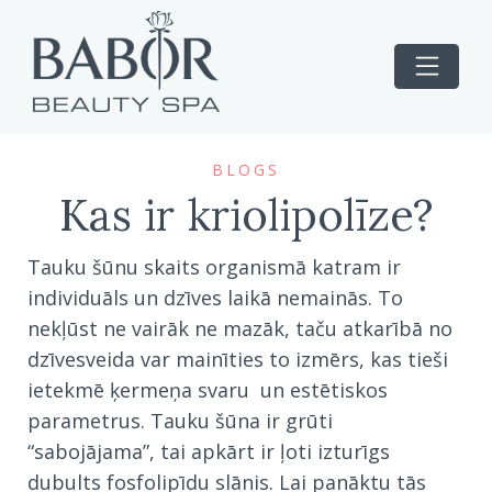
BLOGS
Kas ir kriolipolīze?
Tauku šūnu skaits organismā katram ir
individuāls un dzīves laikā nemainās. To
nekļūst ne vairāk ne mazāk, taču atkarībā no
dzīvesveida var mainīties to izmērs, kas tieši
ietekmē ķermeņa svaru un estētiskos
parametrus. Tauku šūna ir grūti
“sabojājama”, tai apkārt ir ļoti izturīgs
dubults fosfolipīdu slānis. Lai panāktu tās