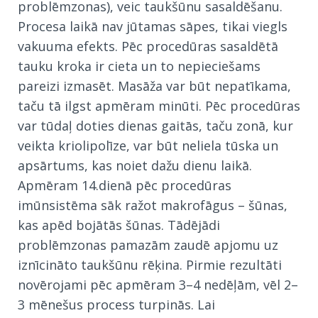
problēmzonas), veic taukšūnu sasaldēšanu.
Procesa laikā nav jūtamas sāpes, tikai viegls
vakuuma efekts. Pēc procedūras sasaldētā
tauku kroka ir cieta un to nepieciešams
pareizi izmasēt. Masāža var būt nepatīkama,
taču tā ilgst apmēram minūti. Pēc procedūras
var tūdaļ doties dienas gaitās, taču zonā, kur
veikta kriolipolīze, var būt neliela tūska un
apsārtums, kas noiet dažu dienu laikā.
Apmēram 14.dienā pēc procedūras
imūnsistēma sāk ražot makrofāgus – šūnas,
kas apēd bojātās šūnas. Tādējādi
problēmzonas pamazām zaudē apjomu uz
iznīcināto taukšūnu rēķina. Pirmie rezultāti
novērojami pēc apmēram 3–4 nedēļām, vēl 2–
3 mēnešus process turpinās. Lai