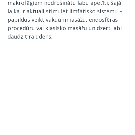
makrofāgiem nodrošinātu labu apetīti, šajā
laikā ir aktuāli stimulēt limfātisko sistēmu –
papildus veikt vakuummasāžu, endosfēras
procedūru vai klasisko masāžu un dzert labi
daudz tīra ūdens.