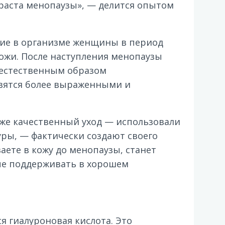
зраста менопаузы», — делится опытом
ящие в организме женщины в период
ожи. После наступления менопаузы
 естественным образом
овятся более выраженными и
оже качественный уход — использовали
ры, — фактически создают своего
аете в кожу до менопаузы, станет
гче поддерживать в хорошем
я гиалуроновая кислота. Это