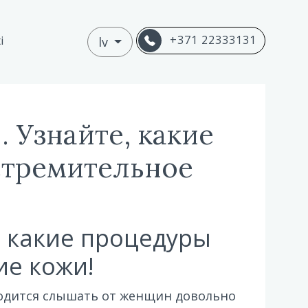
+371 22333131
i
lv
 Узнайте, какие
стремительное
, какие процедуры
ие кожи!
иходится слышать от женщин довольно