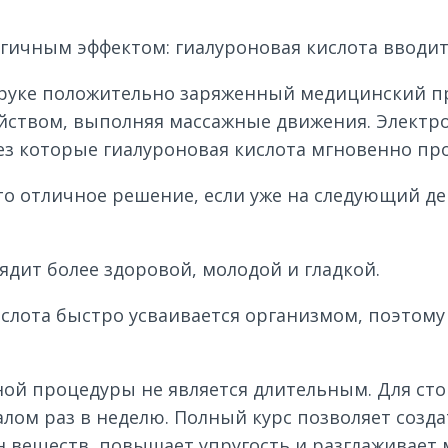
гичным эффектом: гиалуроновая кислота вводитс
руке положительно заряженный медицинский при
йством, выполняя массажные движения. Электр
з которые гиалуроновая кислота мгновенно про
то отличное решение, если уже на следующий д
дит более здоровой, молодой и гладкой.
ислота быстро усваивается организмом, поэтом
ной процедуры не является длительным. Для сто
алом раз в неделю. Полный курс позволяет созда
н веществ, повышает упругость и разглаживает