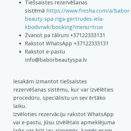
Tiešsaistes rezervēšanas
sistēmā
https://www.fresha.com/a/babor
beauty-spa-riga-gertrudes-iela-
kbodvrwk/booking?menu=true
Zvanot pa tālruni +37122333131
Rakstot WhatsApp +37122333131
Rakstot e-pastu
info@baborbeautyspa.lv
Iesakām izmantot tiešsaistes
rezervēšanas sistēmu, kur var izvēlēties
procedūru, speciālistu un sev ērtāko
laiku.
Izvēloties rezervāciju rakstot WhatsApp
vai e-pastu, Jūsu izvēlētais apmeklējuma
laiks var būt jau aizņemts, kamēr esam