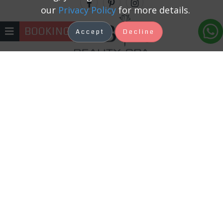
our
Privacy Policy
for more details.
BOOKING
Accept
Decline
+371 22333131
Kosmetologs ir skaistuma procedūru
speciālists, kam mēs uzticam sevi, līdz
ar to mēs sagaidām profesionālu
attieksmi un kvalitatīvu pakalpojumu.
Mūsu zinošais, profesionālais un