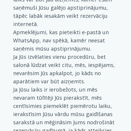
saņēmuši Jūsu galējo apstiprinājumu,
tāpēc labāk iesakām veikt rezervāciju
internetā.
Apmeklējumi, kas pieteikti e-pastā un
WhatsApp, nav spēkā, kamēr neesat
saņēmis mūsu apstiprinājumu.
Ja Jūs izvēlaties vienu procedūru, bet
salonā lūdzat veikt citu, mēs, iespējams,
nevarēsim Jūs apkalpot, jo kāds no
aparātiem var būt aizņemts.
Ja Jūsu laiks ir ierobežots, un mēs
nevaram tūlītēji Jūs pierakstīt, mēs
centīsimies piemeklēt piemērotu laiku,
ierakstīsim Jūsu vārdu mūsu gaidīšanas
sarakstā un mēģināsim Jums nodrošināt
rezervāciju gadījumā, ja kāds atteiksies