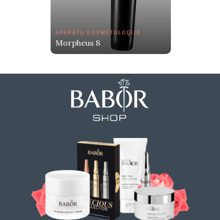
APARĀTU KOSMETOLOĢIJA
Morpheus 8