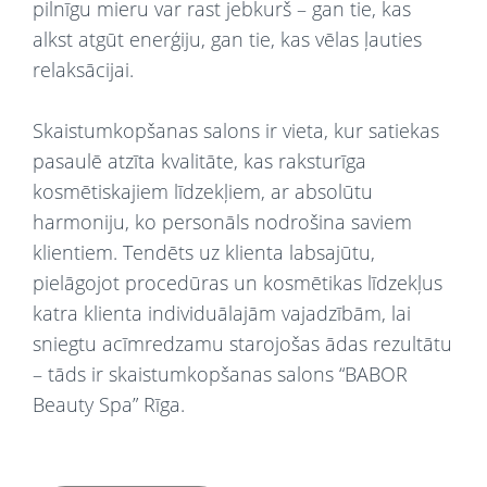
pilnīgu mieru var rast jebkurš – gan tie, kas
alkst atgūt enerģiju, gan tie, kas vēlas ļauties
relaksācijai.
Skaistumkopšanas salons ir vieta, kur satiekas
pasaulē atzīta kvalitāte, kas raksturīga
kosmētiskajiem līdzekļiem, ar absolūtu
harmoniju, ko personāls nodrošina saviem
klientiem. Tendēts uz klienta labsajūtu,
pielāgojot procedūras un kosmētikas līdzekļus
katra klienta individuālajām vajadzībām, lai
sniegtu acīmredzamu starojošas ādas rezultātu
– tāds ir skaistumkopšanas salons “BABOR
Beauty Spa” Rīga.