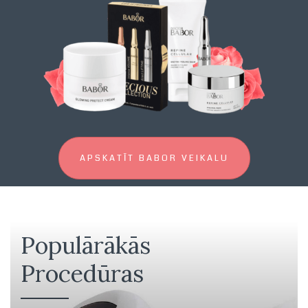
APSKATĪT BABOR VEIKALU
Populārākās
Procedūras