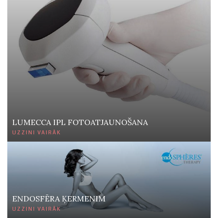
LUMECCA IPL FOTOATJAUNOŠANA
UZZINI VAIRĀK
ENDOSFĒRA ĶERMENIM
UZZINI VAIRĀK