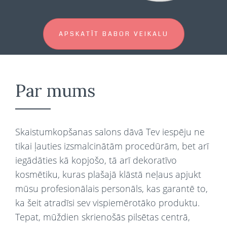
APSKATĪT BABOR VEIKALU
Par mums
Skaistumkopšanas salons dāvā Tev iespēju ne
tikai ļauties izsmalcinātām procedūrām, bet arī
iegādāties kā kopjošo, tā arī dekoratīvo
kosmētiku, kuras plašajā klāstā neļaus apjukt
mūsu profesionālais personāls, kas garantē to,
ka šeit atradīsi sev vispiemērotāko produktu.
Tepat, mūždien skrienošās pilsētas centrā,