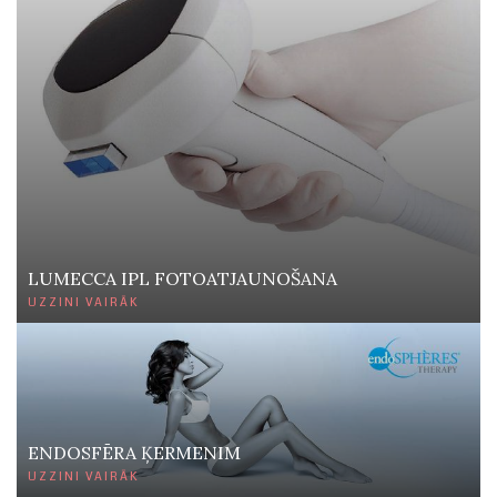
LUMECCA IPL FOTOATJAUNOŠANA
UZZINI VAIRĀK
ENDOSFĒRA ĶERMENIM
UZZINI VAIRĀK