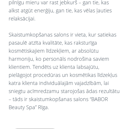
pilnīgu mieru var rast jebkurš – gan tie, kas
alkst atgūt enerģiju, gan tie, kas vēlas ļauties
relaksācijai.
Skaistumkopšanas salons ir vieta, kur satiekas
pasaulē atzīta kvalitāte, kas raksturīga
kosmētiskajiem līdzekļiem, ar absolūtu
harmoniju, ko personāls nodrošina saviem
klientiem. Tendēts uz klienta labsajūtu,
pielāgojot procedūras un kosmētikas līdzekļus
katra klienta individuālajām vajadzībām, lai
sniegtu acīmredzamu starojošas ādas rezultātu
– tāds ir skaistumkopšanas salons “BABOR
Beauty Spa” Rīga.