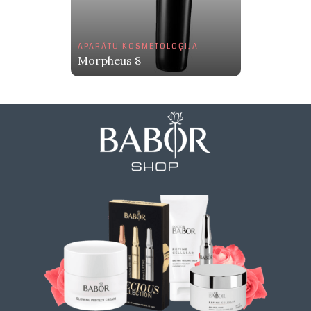
APARĀTU KOSMETOLOĢIJA
Morpheus 8