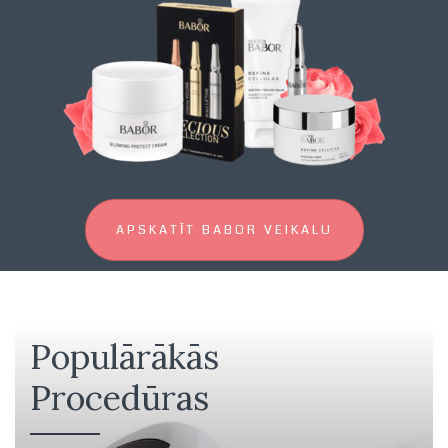
APSKATĪT BABOR VEIKALU
Populārākās
Procedūras