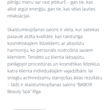
pilnīgu mieru var rast jebkurš – gan tie, kas
alkst atgūt enerģiju, gan tie, kas vēlas ļauties
relaksācijai.
Skaistumkopšanas salons ir vieta, kur satiekas
pasaulē atzīta kvalitāte, kas raksturīga
kosmētiskajiem līdzekļiem, ar absolūtu
harmoniju, ko personāls nodrošina saviem
klientiem. Tendēts uz klienta labsajūtu,
pielāgojot procedūras un kosmētikas līdzekļus
katra klienta individuālajām vajadzībām, lai
sniegtu acīmredzamu starojošas ādas rezultātu
– tāds ir skaistumkopšanas salons “BABOR
Beauty Spa” Rīga.