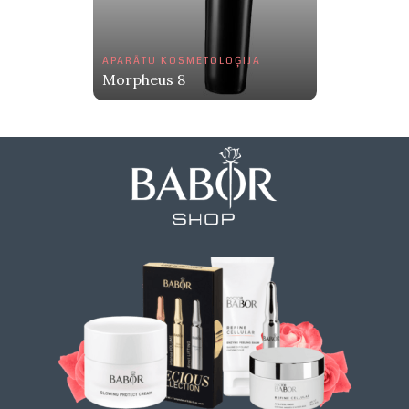
APARĀTU KOSMETOLOĢIJA
Morpheus 8