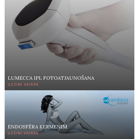
LUMECCA IPL FOTOATJAUNOŠANA
UZZINI VAIRĀK
ENDOSFĒRA ĶERMENIM
UZZINI VAIRĀK