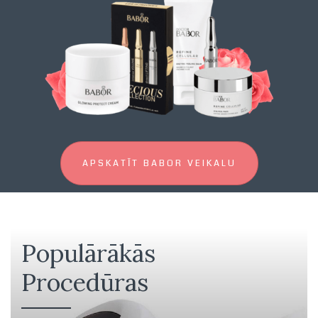
APSKATĪT BABOR VEIKALU
Populārākās
Procedūras