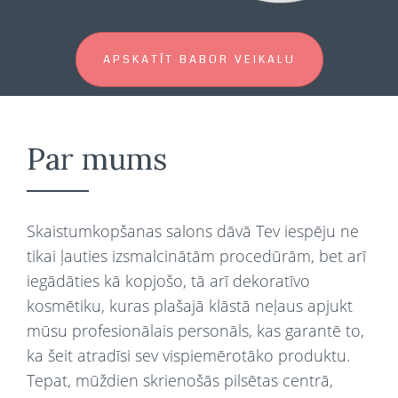
APSKATĪT BABOR VEIKALU
Par mums
Skaistumkopšanas salons dāvā Tev iespēju ne
tikai ļauties izsmalcinātām procedūrām, bet arī
iegādāties kā kopjošo, tā arī dekoratīvo
kosmētiku, kuras plašajā klāstā neļaus apjukt
mūsu profesionālais personāls, kas garantē to,
ka šeit atradīsi sev vispiemērotāko produktu.
Tepat, mūždien skrienošās pilsētas centrā,