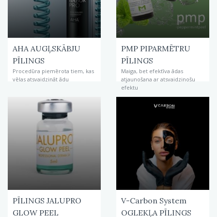
AHA AUGĻSKĀBJU
PMP PIPARMĒTRU
PĪLINGS
PĪLINGS
Procedūra piemērota tiem, kas
Maiga, bet efektīva ādas
vēlas atsvaidzināt ādu
atjaunošana ar atsvaidzinošu
efektu
PĪLINGS JALUPRO
V-Carbon System
GLOW PEEL
OGLEKĻA PĪLINGS