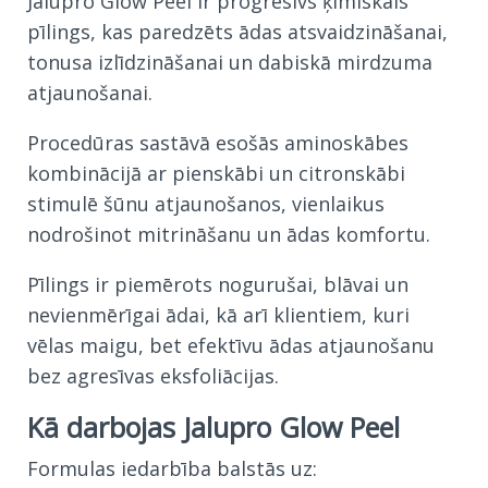
Jalupro Glow Peel ir progresīvs ķīmiskais
pīlings, kas paredzēts ādas atsvaidzināšanai,
tonusa izlīdzināšanai un dabiskā mirdzuma
atjaunošanai.
Procedūras sastāvā esošās aminoskābes
kombinācijā ar pienskābi un citronskābi
stimulē šūnu atjaunošanos, vienlaikus
nodrošinot mitrināšanu un ādas komfortu.
Pīlings ir piemērots nogurušai, blāvai un
nevienmērīgai ādai, kā arī klientiem, kuri
vēlas maigu, bet efektīvu ādas atjaunošanu
bez agresīvas eksfoliācijas.
Kā darbojas Jalupro Glow Peel
Formulas iedarbība balstās uz: