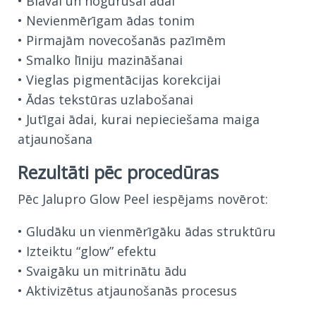
• Blāvai un nogurušai ādai
• Nevienmērīgam ādas tonim
• Pirmajām novecošanās pazīmēm
• Smalko līniju mazināšanai
• Vieglas pigmentācijas korekcijai
• Ādas tekstūras uzlabošanai
• Jutīgai ādai, kurai nepieciešama maiga
atjaunošana
Rezultāti pēc procedūras
Pēc Jalupro Glow Peel iespējams novērot:
• Gludāku un vienmērīgāku ādas struktūru
• Izteiktu “glow” efektu
• Svaigāku un mitrinātu ādu
• Aktivizētus atjaunošanās procesus