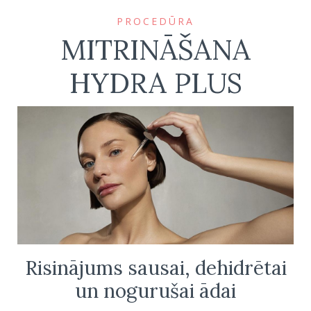
PROCEDŪRA
MITRINĀŠANA
HYDRA PLUS
Risinājums sausai, dehidrētai
un nogurušai ādai