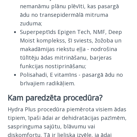
nemanāmu plānu plēvīti, kas pasargā
ādu no transepidermālā mitruma
zuduma;
Superpeptīds Epigen Tech, NMF, Deep
Moist komplekss, šī sviests, žožoba un
makadāmijas riekstu eļļa - nodrošina
tūlītēju ādas mitrināšanu, barjeras
funkcijas nostiprināšanu;
Polisahadi, E vitamīns - pasargā ādu no
brīvajiem radikāļiem.
Kam paredzēta procedūra?
Hydra Plus procedūra piemērota visiem ādas
tipiem, īpaši ādai ar dehidratācijas pazīmēm,
saspringuma sajūtu, blāvumu vai
diskomfortu. Tā ir lieliska izvēle, ja ādai