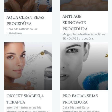
ANTI AGE
AQUA CLEAN SEJAS
SKINOVAGE
PROCEDŪRA
PROCEDŪRA
Dziļa ādas attīrīšana un
mitrināšana
Maigas, bet efektīvas iedarbības
SKINOVAGE procedūra.
OXY JET SKĀBEKĻA
PRO FACIAL SEJAS
TERAPIJA
PROCEDŪRA
Intensīvi mitrina un palīdz
Dziļa ādas attīrīšana,
atjaunot ādas mitruma līdzsvaru
mitrināšana un atjaunošana