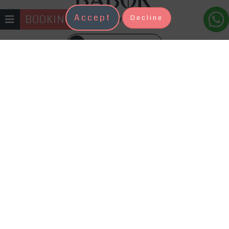
Accept
BOOKING
Decline
+371 22333131
Kosmetologs ir skaistuma procedūru
speciālists, kam mēs uzticam sevi, līdz
ar to mēs sagaidām profesionālu
attieksmi un kvalitatīvu pakalpojumu.
Mūsu zinošais, profesionālais un
sirsnīgais kolektīvs gaida ciemos tieši
Jūs. Izvērtējot Jūsu ādas tipu, mūsu
kosmetologs ieteiks Jums