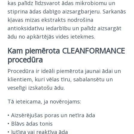
kas palīdz līdzsvarot ādas mikrobiomu un
stiprina ādas dabīgo aizsargbarjeru. Sarkanās
kļavas mizas ekstrakts nodrošina
antioksidatīvu iedarbību un palīdz aizsargāt
ādu no apkārtējās vides ietekmes.
Kam piemērota CLEANFORMANCE
procedūra
Procedūra ir ideāli piemērota jaunai ādai un
klientiem, kuri vēlas tīru, sabalansētu un
veselīgi izskatošu ādu.
Tā ieteicama, ja novērojams:
• Aizsērējušas poras un netīra āda
• Blāvs ādas tonis
• Jutīga vai reaktīva āda