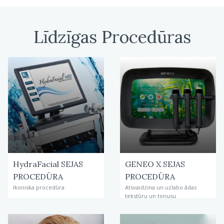
Līdzīgas Procedūras
HydraFacial SEJAS
GENEO X SEJAS
PROCEDŪRA
PROCEDŪRA
Ikoniska procedūra
Atsvaidzina un uzlabo ādas
tekstūru un tonusu