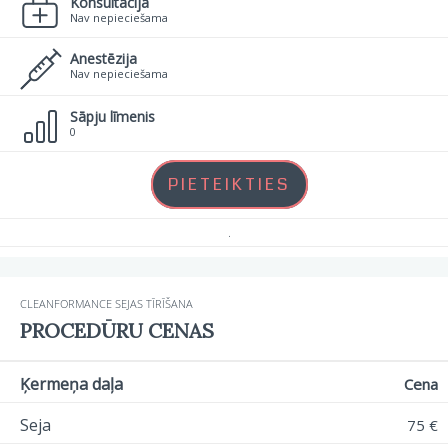
Konsultācija
Nav nepieciešama
Anestēzija
Nav nepieciešama
Sāpju līmenis
0
PIETEIKTIES
.
CLEANFORMANCE SEJAS TĪRĪŠANA
PROCEDŪRU CENAS
Ķermeņa daļa
Cena
Seja
75 €