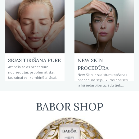
SEJAS TĪRĪŠANA PURE
NEW SKIN
Attīroša sejas procedūra
PROCEDŪRA
nobriedušai, problemātiskai,
New Skin ir skaistumkopšanas
taukainai vai kombinētai ādai.
procedūra sejai, kuras norises
laikā iedarbība uz ādu tiek
veikta ar divām metodēm –
mikrodermabrāziju un
elektroporāciju.
BABOR SHOP