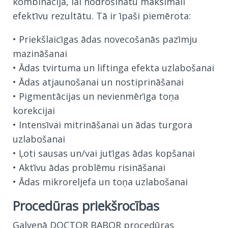
kombinācija, lai nodrošinātu maksimāli
efektīvu rezultātu. Tā ir īpaši piemērota:
• Priekšlaicīgas ādas novecošanās pazīmju
mazināšanai
• Ādas tvirtuma un liftinga efekta uzlabošanai
• Ādas atjaunošanai un nostiprināšanai
• Pigmentācijas un nevienmērīga toņa
korekcijai
• Intensīvai mitrināšanai un ādas turgora
uzlabošanai
• Ļoti sausas un/vai jutīgas ādas kopšanai
• Aktīvu ādas problēmu risināšanai
• Ādas mikroreljefa un toņa uzlabošanai
Procedūras priekšrocības
Galvenā DOCTOR BABOR procedūras