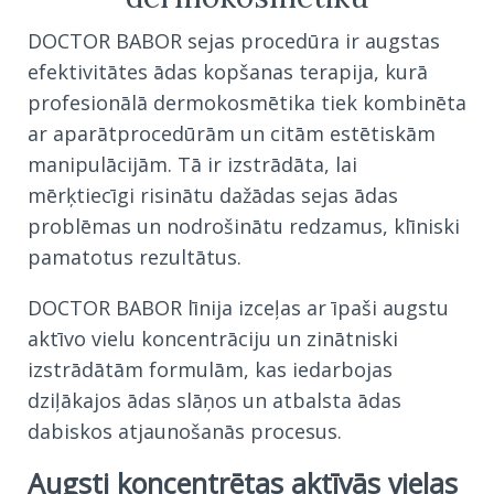
DOCTOR BABOR sejas procedūra ir augstas
efektivitātes ādas kopšanas terapija, kurā
profesionālā dermokosmētika tiek kombinēta
ar aparātprocedūrām un citām estētiskām
manipulācijām. Tā ir izstrādāta, lai
mērķtiecīgi risinātu dažādas sejas ādas
problēmas un nodrošinātu redzamus, klīniski
pamatotus rezultātus.
DOCTOR BABOR līnija izceļas ar īpaši augstu
aktīvo vielu koncentrāciju un zinātniski
izstrādātām formulām, kas iedarbojas
dziļākajos ādas slāņos un atbalsta ādas
dabiskos atjaunošanās procesus.
Augsti koncentrētas aktīvās vielas