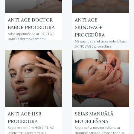
ANTI AGE DOCTOR
ANTI AGE
BABOR PROCEDŪRA
SKINOVAGE
Ādas atjaunošana ar DOCTOR
PROCEDŪRA
BABOR dermokosmētiku
Maigas, bet efektīvas iedarbības
SKINOVAGE procedūra.
ANTI AGE HSR
SEJAS MANUĀLĀ
PROCEDŪRA
MODELĒŠANA
Sejas procedūra HSR LIFTING
Sejas ovāla nostiprināšana ar
ieteicama klientiem 40+
manuālās modelēšanas tehniku