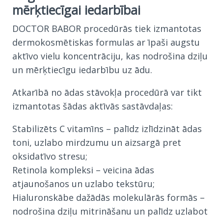
mērķtiecīgai iedarbībai
DOCTOR BABOR procedūrās tiek izmantotas
dermokosmētiskas formulas ar īpaši augstu
aktīvo vielu koncentrāciju, kas nodrošina dziļu
un mērķtiecīgu iedarbību uz ādu.
Atkarībā no ādas stāvokļa procedūrā var tikt
izmantotas šādas aktīvās sastāvdaļas:
Stabilizēts C vitamīns – palīdz izlīdzināt ādas
toni, uzlabo mirdzumu un aizsargā pret
oksidatīvo stresu;
Retinola kompleksi – veicina ādas
atjaunošanos un uzlabo tekstūru;
Hialuronskābe dažādās molekulārās formās –
nodrošina dziļu mitrināšanu un palīdz uzlabot