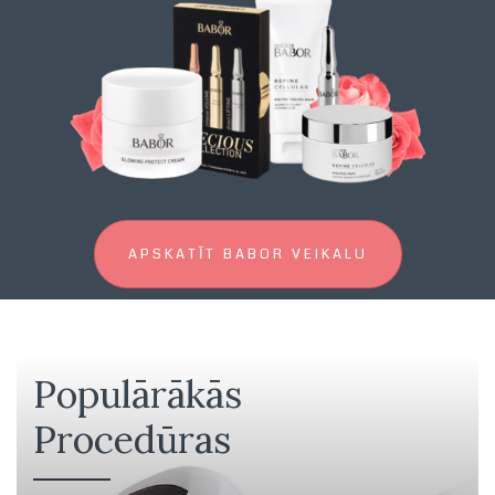
APSKATĪT BABOR VEIKALU
Populārākās
Procedūras