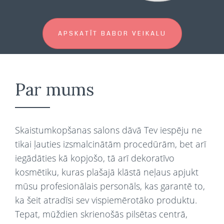
APSKATĪT BABOR VEIKALU
Par mums
Skaistumkopšanas salons dāvā Tev iespēju ne
tikai ļauties izsmalcinātām procedūrām, bet arī
iegādāties kā kopjošo, tā arī dekoratīvo
kosmētiku, kuras plašajā klāstā neļaus apjukt
mūsu profesionālais personāls, kas garantē to,
ka šeit atradīsi sev vispiemērotāko produktu.
Tepat, mūždien skrienošās pilsētas centrā,