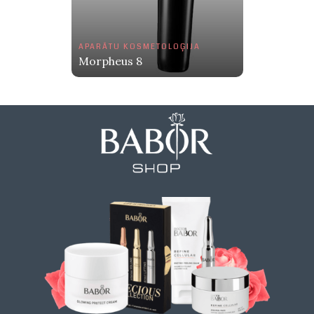
APARĀTU KOSMETOLOĢIJA
Morpheus 8