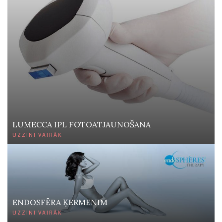
LUMECCA IPL FOTOATJAUNOŠANA
UZZINI VAIRĀK
ENDOSFĒRA ĶERMENIM
UZZINI VAIRĀK