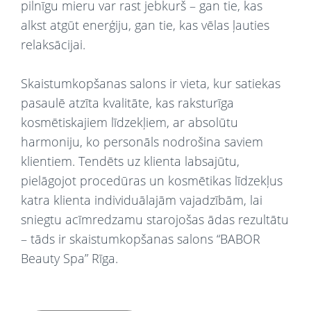
pilnīgu mieru var rast jebkurš – gan tie, kas
alkst atgūt enerģiju, gan tie, kas vēlas ļauties
relaksācijai.
Skaistumkopšanas salons ir vieta, kur satiekas
pasaulē atzīta kvalitāte, kas raksturīga
kosmētiskajiem līdzekļiem, ar absolūtu
harmoniju, ko personāls nodrošina saviem
klientiem. Tendēts uz klienta labsajūtu,
pielāgojot procedūras un kosmētikas līdzekļus
katra klienta individuālajām vajadzībām, lai
sniegtu acīmredzamu starojošas ādas rezultātu
– tāds ir skaistumkopšanas salons “BABOR
Beauty Spa” Rīga.