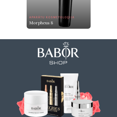
APARĀTU KOSMETOLOĢIJA
Morpheus 8