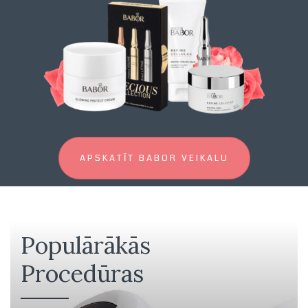
APSKATĪT BABOR VEIKALU
Populārākās
Procedūras