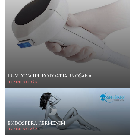
LUMECCA IPL FOTOATJAUNOŠANA
UZZINI VAIRĀK
ENDOSFĒRA ĶERMENIM
UZZINI VAIRĀK