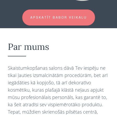
APSKATĪT BABOR VEIKALU
Par mums
Skaistumkopšanas salons dāvā Tev iespēju ne
tikai ļauties izsmalcinātām procedūrām, bet arī
iegādāties kā kopjošo, tā arī dekoratīvo
kosmētiku, kuras plašajā klāstā neļaus apjukt
mūsu profesionālais personāls, kas garantē to,
ka šeit atradīsi sev vispiemērotāko produktu.
Tepat, mūždien skrienošās pilsētas centrā,