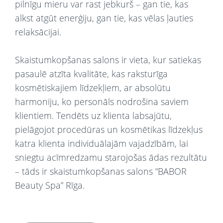
pilnīgu mieru var rast jebkurš – gan tie, kas
alkst atgūt enerģiju, gan tie, kas vēlas ļauties
relaksācijai.
Skaistumkopšanas salons ir vieta, kur satiekas
pasaulē atzīta kvalitāte, kas raksturīga
kosmētiskajiem līdzekļiem, ar absolūtu
harmoniju, ko personāls nodrošina saviem
klientiem. Tendēts uz klienta labsajūtu,
pielāgojot procedūras un kosmētikas līdzekļus
katra klienta individuālajām vajadzībām, lai
sniegtu acīmredzamu starojošas ādas rezultātu
– tāds ir skaistumkopšanas salons “BABOR
Beauty Spa” Rīga.