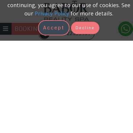
continuing, you agree to our use of cookies. See
our
Privacy Policy
for more details.
Accept
BOOKING
Decline
+371 22333131
Косметолог – это специалист по
косметическим процедурам, и мы
доверяем ему себя, поэтому ожидаем
профессионального отношения и
качественного обслуживания. Наш
опытный, профессиональный и
дружелюбный коллектив ждет в