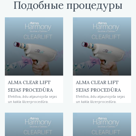
Подобные процедуры
ALMA CLEAR LIFT
ALMA CLEAR LIFT
SEJAS PROCEDŪRA
SEJAS PROCEDŪRA
Efektīva, ādu atjaunojoša sejas
Efektīva, ādu atjaunojoša sejas
un kakla lāzerprocedūra.
un kakla lāzerprocedūra.