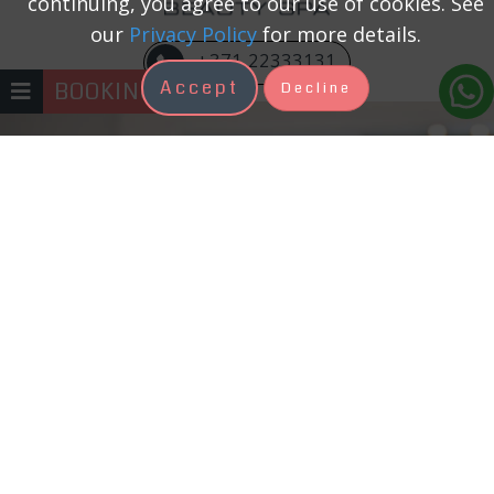
continuing, you agree to our use of cookies. See
our
Privacy Policy
for more details.
+371 22333131
Accept
BOOKING
Decline
Косметолог – это специалист по
косметическим процедурам, и мы
доверяем ему себя, поэтому ожидаем
профессионального отношения и
качественного обслуживания. Наш
опытный, профессиональный и
дружелюбный коллектив ждет в
гости именно Вас. Проведя оценку
Вашего типа кожи, наш косметолог