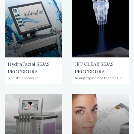
HydraFacial SEJAS
JET CLEAR SEJAS
PROCEDŪRA
PROCEDŪRA
Ikoniska procedūra
Ar augstspiediena tehnoloģiju