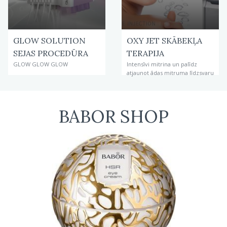
GLOW SOLUTION
OXY JET SKĀBEKĻA
SEJAS PROCEDŪRA
TERAPIJA
GLOW GLOW GLOW
Intensīvi mitrina un palīdz
atjaunot ādas mitruma līdzsvaru
BABOR SHOP