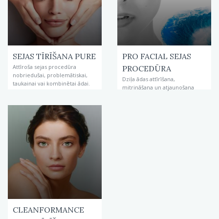
SEJAS TĪRĪŠANA PURE
PRO FACIAL SEJAS
Attīroša sejas procedūra
PROCEDŪRA
nobriedušai, problemātiskai,
Dziļa ādas attīrīšana,
taukainai vai kombinētai ādai.
mitrināšana un atjaunošana
CLEANFORMANCE