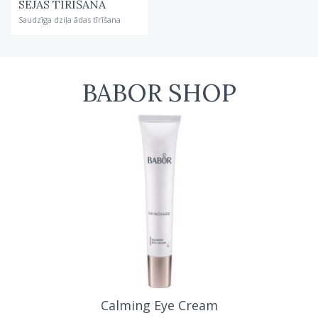
SEJAS TĪRĪŠANA
Saudzīga dziļa ādas tīrīšana
BABOR SHOP
extra firming eye cream